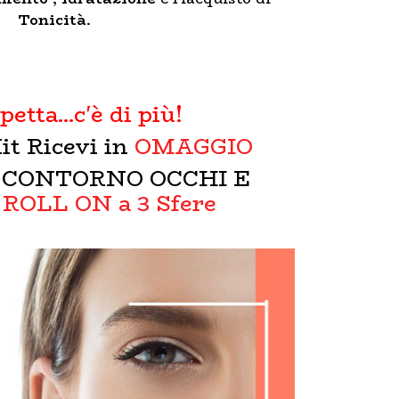
Tonicità
.
etta...c'è di più!
it Ricevi in
OMAGGIO
o
CONTORNO OCCHI E
ROLL ON a 3 Sfere