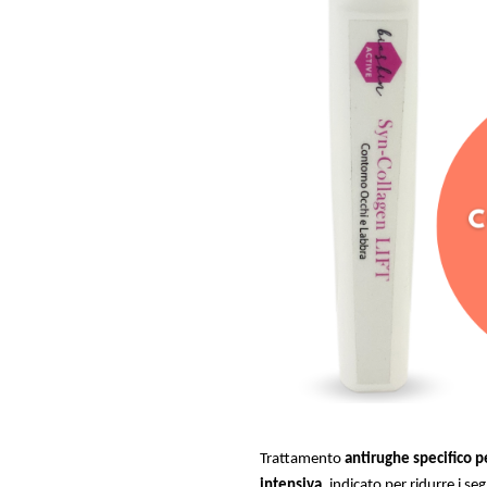
Trattamento
antirughe specifico p
intensiva
, indicato per ridurre i seg