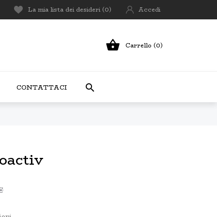
La mia lista dei desideri (
0
)
Accedi

Carrello (0)

CONTATTACI
oactiv
€
ioni