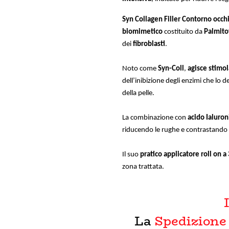
Syn Collagen Filler Contorno occhi
biomimetico
costituito da
Palmito
dei
fibroblasti
.
Noto come
Syn-Coll
,
agisce stimol
dell’inibizione degli enzimi che lo 
della pelle.
La combinazione con
acido Ialuron
riducendo le rughe e contrastando i
Il suo
pratico applicatore roll on a 
zona trattata.
La
Spedizione