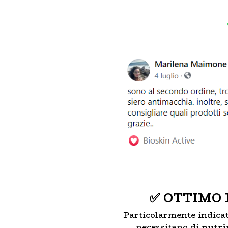
✅ OTTIMO
Particolarmente indica
necessitano di
nutri