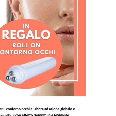
er il contorno occhi e labbra ad azione globale e
ni dell’età
con effetto riempitivo e levigante
.