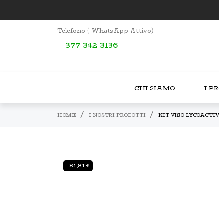
Telefono ( WhatsApp Attivo)
377 342 3136
CHI SIAMO
I P
HOME
I NOSTRI PRODOTTI
KIT VISO LYCOACTIV
- 81,81 €