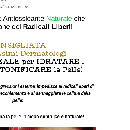
valutazioni:
28
t Antiossidante
Naturale
che
ione dei
Radicali Liberi
!
NSIGLIATA
issimi Dermatologi
DEALE
per
IDRATARE
,
TONIFICARE
la Pelle!
gressioni esterne,
impedisce
ai radicali liberi di
vecchiamento
e di
danneggiare
le cellule della
pelle;
ina
la pelle in modo
semplice e naturale!