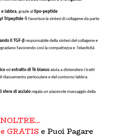
 e labbra
, grazie al
lipo-peptide
yl Tripeptide-5
favorisce la sintesi di collagene da parte
ando il TGF-β
responsabile della sintesi del collagene e
degradano favorendo così la compattezza e l’elasticità
ico
ed
estratto di Tè bianco
aiuta a distendere i tratti
l rilassamento perioculare e del contorno labbra.
3 sfere di acciaio
regala un piacevole massaggio della
INOLTRE...
 e GRATIS
e Puoi Pagare