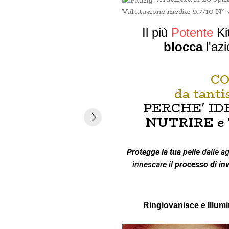
Valutazione media:
9.7
/10 Nº 
Il più
Potente
Ki
blocca
l'az
CO
da tant
PERCHE' I
NUTRIRE
e
Protegge la tua pelle
dalle ag
innescare il
processo di in
Ringiovanisce e Illum