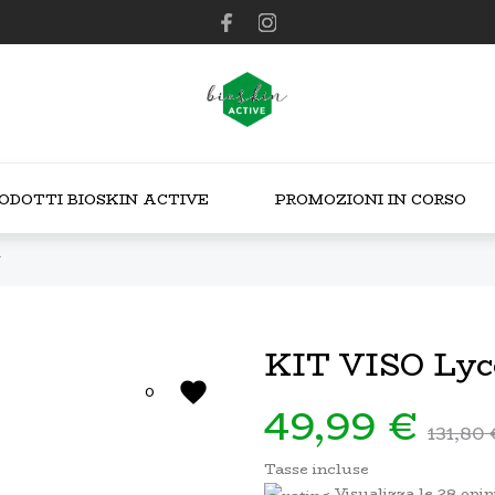
NUOVO
RODOTTI BIOSKIN ACTIVE
PROMOZIONI IN CORSO
KIT VISO Lyc
favorite
0
49,99 €
131,80 
Tasse incluse
Visualizza le 28 opin