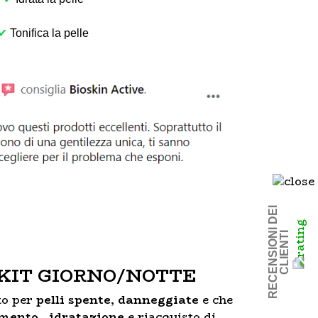
✔
Tonifica la pelle
R
E
C
E
N
S
I
O
I
D
E
I
C
L
I
E
N
T
N
I
 KIT GIORNO/NOTTE
to per
pelli spente, danneggiate
e che
mento , idratazione
e riacquisto di