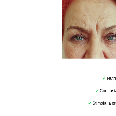
✔
Nutre
✔
Contrast
✔
Stimola la p