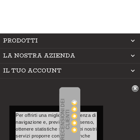
PRODOTTI

LA NOSTRA AZIENDA

IL TUO ACCOUNT

R
E
C
E
N
S
I
O
I
D
E
I
C
L
I
E
N
T
N
I
Per offrirti una migliore esperienza di
navigazione e, previo tuo consenso,
ottenere statistiche sull’uso dei nostri
servizi proporre contenuti – anche