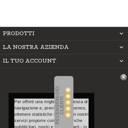
PRODOTTI

LA NOSTRA AZIENDA

IL TUO ACCOUNT

R
E
C
E
N
S
I
O
I
D
E
I
C
L
I
E
N
T
N
I
Per offrirti una migliore esperienza di
navigazione e, previo tuo consenso,
ottenere statistiche sull’uso dei nostri
servizi proporre contenuti – anche
pubblicitari, nostri e di terze parti - in