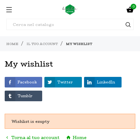
0

HOME
IL TUO ACCOUNT
MY WISHLIST
My wishlist
Facebook
Twitter
LinkedIn
Tumblr
Wishlist is empty
Torna al tuo account
Home

