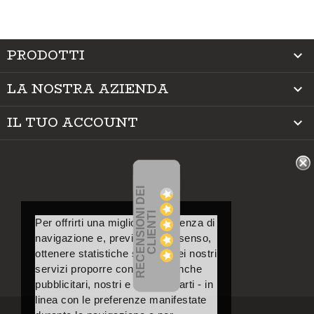
PRODOTTI

LA NOSTRA AZIENDA

IL TUO ACCOUNT

R
E
C
E
N
S
I
O
I
D
E
I
C
L
I
E
N
T
N
I
Per offrirti una migliore esperienza di
navigazione e, previo tuo consenso,
ottenere statistiche sull’uso dei nostri
servizi proporre contenuti – anche
pubblicitari, nostri e di terze parti - in
linea con le preferenze manifestate