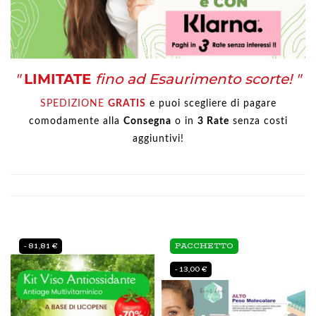
"
LIMITATE
f
ino
ad Esaurimento scorte! "
SPEDIZIONE
GRATIS
e puoi scegliere di
pagare
comodamente alla
Consegna
o in
3 Rate
senza costi
aggiuntivi!
- 81,81 €
PACCHETTO
- 13,00 €