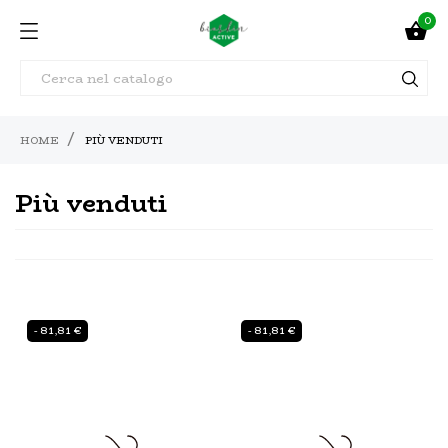
0

HOME
PIÙ VENDUTI
Più venduti
- 81,81 €
- 81,81 €