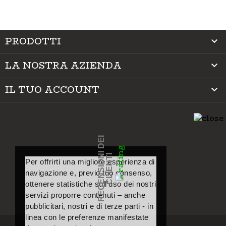
PRODOTTI

LA NOSTRA AZIENDA

IL TUO ACCOUNT

R
E
C
E
N
S
I
O
I
D
E
I
C
L
I
E
N
T
N
I
Per offrirti una migliore esperienza di
navigazione e, previo tuo consenso,
ottenere statistiche sull’uso dei nostri
servizi proporre contenuti – anche
pubblicitari, nostri e di terze parti - in
linea con le preferenze manifestate