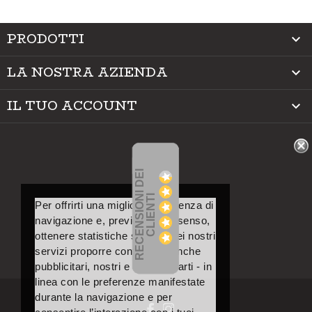
PRODOTTI

LA NOSTRA AZIENDA

IL TUO ACCOUNT

R
E
C
E
N
S
I
O
I
D
E
I
C
L
I
E
N
T
N
I
Per offrirti una migliore esperienza di
navigazione e, previo tuo consenso,
ottenere statistiche sull’uso dei nostri
servizi proporre contenuti – anche
pubblicitari, nostri e di terze parti - in
linea con le preferenze manifestate
durante la navigazione e per