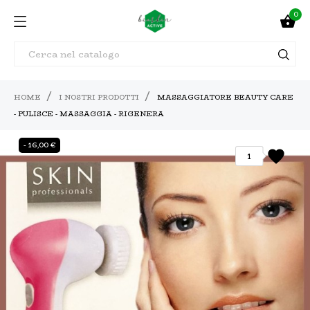
0

HOME
I NOSTRI PRODOTTI
MASSAGGIATORE BEAUTY CARE
- PULISCE - MASSAGGIA - RIGENERA
- 16,00 €
favorite
1