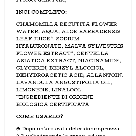
INCI COMPLETO:
CHAMOMILLA RECUTITA FLOWER
WATER, AQUA, ALOE BARBADENSIS
LEAF JUICE*, SODIUM
HYALURONATE, MALVA SYLVESTRIS
FLOWER ESTRACT*, CENTELLA
ASIATICA EXTRACT, NIACINAMIDE,
GLYCERIN, BENZYL ALCOHOL,
DEHYDROACETIC ACID, ALLANTOIN,
LAVANDULA ANGUSTIFOLIA OIL,
LIMONENE, LINALOOL.
*INGREDIENTE DI ORIGINE
BIOLOGICA CERTIFICATA
COME USARLO❓
☘️ Dopo un’accurata detersione spruzza
2-3 volte tenendo lo spray ad una