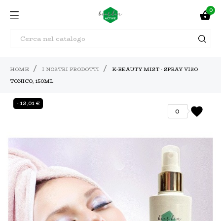
0

HOME
I NOSTRI PRODOTTI
K-BEAUTY MIST - SPRAY VISO
TONICO, 150ML
- 12,01 €
favorite
0