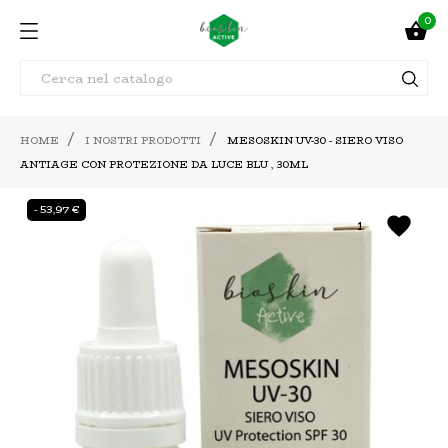
0

HOME
I NOSTRI PRODOTTI
MESOSKIN UV-30 - SIERO VISO
ANTIAGE CON PROTEZIONE DA LUCE BLU , 30ML
- 53,97 €
favorite
1