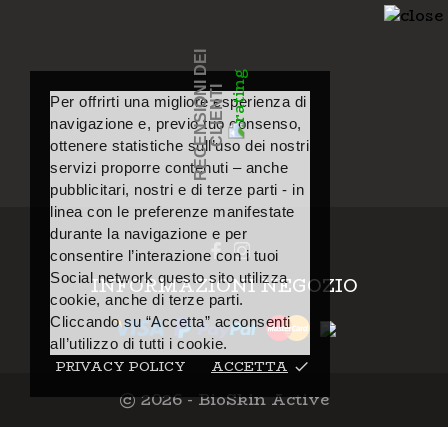
R
E
C
E
N
S
I
O
I
D
E
I
C
L
I
E
N
T
N
I
Per offrirti una migliore esperienza di
navigazione e, previo tuo consenso,
ottenere statistiche sull’uso dei nostri
servizi proporre contenuti – anche
pubblicitari, nostri e di terze parti - in
linea con le preferenze manifestate
durante la navigazione e per
consentire l’interazione con i tuoi
Social network questo sito utilizza
INFORMAZIONI NEGOZIO
cookie, anche di terze parti.
Cliccando su “Accetta” acconsenti
all’utilizzo di tutti i cookie.
PRIVACY POLICY
ACCETTA
done
© 2026 - BioSkin Active