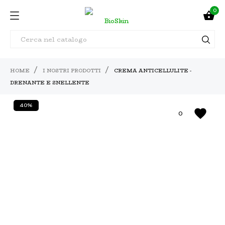
0

HOME
I NOSTRI PRODOTTI
CREMA ANTICELLULITE -
DRENANTE E SNELLENTE
40%
favorite
0