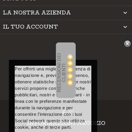
LA NOSTRA AZIENDA

IL TUO ACCOUNT

R
E
C
E
N
S
I
O
I
D
E
I
C
L
I
E
N
T
N
I
Per offrirti una migliore esperienza di
navigazione e, previo tuo consenso,
ottenere statistiche sull’uso dei nostri
servizi proporre contenuti – anche
pubblicitari, nostri e di terze parti - in
linea con le preferenze manifestate
durante la navigazione e per
consentire l’interazione con i tuoi
Social network questo sito utilizza
INFORMAZIONI NEGOZIO
cookie, anche di terze parti.