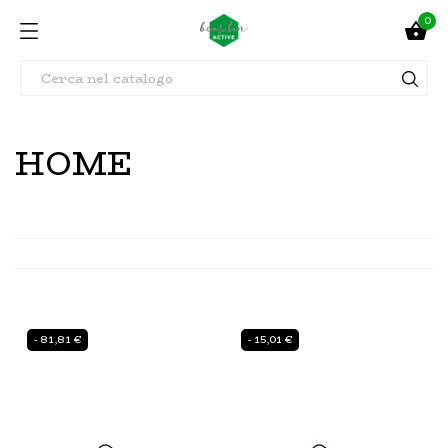
0

HOME
- 81,81 €
- 15,01 €